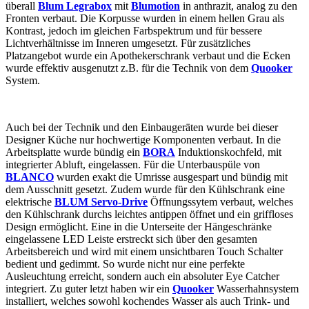
überall
Blum Legrabox
mit
Blumotion
in anthrazit, analog zu den
Fronten verbaut. Die Korpusse wurden in einem hellen Grau als
Kontrast, jedoch im gleichen Farbspektrum und für bessere
Lichtverhältnisse im Inneren umgesetzt. Für zusätzliches
Platzangebot wurde ein Apothekerschrank verbaut und die Ecken
wurde effektiv ausgenutzt z.B. für die Technik von dem
Quooker
System.
Auch bei der Technik und den Einbaugeräten wurde bei dieser
Designer Küche nur hochwertige Komponenten verbaut. In die
Arbeitsplatte wurde bündig ein
BORA
Induktionskochfeld, mit
integrierter Abluft, eingelassen. Für die Unterbauspüle von
BLANCO
wurden exakt die Umrisse ausgespart und bündig mit
dem Ausschnitt gesetzt. Zudem wurde für den Kühlschrank eine
elektrische
BLUM Servo-Drive
Öffnungssytem verbaut, welches
den Kühlschrank durchs leichtes antippen öffnet und ein griffloses
Design ermöglicht. Eine in die Unterseite der Hängeschränke
eingelassene LED Leiste erstreckt sich über den gesamten
Arbeitsbereich und wird mit einem unsichtbaren Touch Schalter
bedient und gedimmt. So wurde nicht nur eine perfekte
Ausleuchtung erreicht, sondern auch ein absoluter Eye Catcher
integriert. Zu guter letzt haben wir ein
Quooker
Wasserhahnsystem
installiert, welches sowohl kochendes Wasser als auch Trink- und