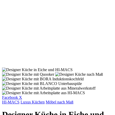
START
UNTERNEHMEN
PROJEKTE
KONTAKT
© 2020 exklusivformat. Design by
doric4design
.
Impressum
Datenschutz und Cookies
Folgen Sie uns
Fb.
Ig.
ANFRAGE
Facebook
X
HI-MACS
Luxus Küchen
Möbel nach Maß
Designer Küche in Eiche und