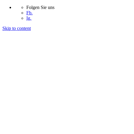
Folgen Sie uns
Fb.
Ig.
Skip to content
START
UNTERNEHMEN
PROJEKTE
KONTAKT