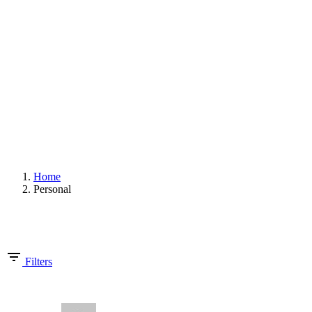
UNTERNEHMEN
PROJEKTE
KONTAKT
© 2020 exklusivformat. Design by
doric4design
.
Impressum
Datenschutz und Cookies
Folgen Sie uns
Fb.
Ig.
ANFRAGE
Home
Personal
Showing 1-4 of 4 results
Filters