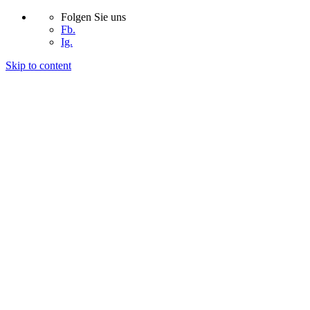
Folgen Sie uns
Fb.
Ig.
Skip to content
START
UNTERNEHMEN
PROJEKTE
KONTAKT