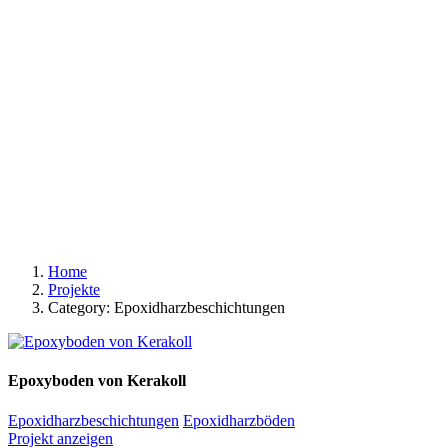
START
UNTERNEHMEN
PROJEKTE
KONTAKT
© 2020 exklusivformat. Design by
doric4design
.
Impressum
Datenschutz und Cookies
Folgen Sie uns
Fb.
Ig.
ANFRAGE
Home
Projekte
Category: Epoxidharzbeschichtungen
Epoxyboden von Kerakoll
Epoxidharzbeschichtungen
Epoxidharzböden
Projekt anzeigen