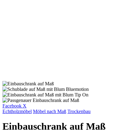
START
UNTERNEHMEN
PROJEKTE
KONTAKT
© 2020 exklusivformat. Design by
doric4design
.
Impressum
Datenschutz und Cookies
Folgen Sie uns
Fb.
Ig.
ANFRAGE
Facebook
X
Echtholzmöbel
Möbel nach Maß
Trockenbau
Einbauschrank auf Maß