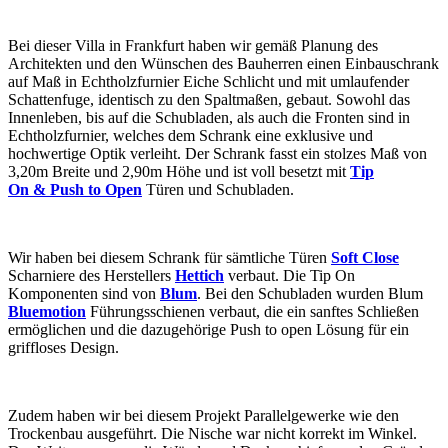
Bei dieser Villa in Frankfurt haben wir gemäß Planung des
Architekten und den Wünschen des Bauherren einen Einbauschrank
auf Maß in Echtholzfurnier Eiche Schlicht und mit umlaufender
Schattenfuge, identisch zu den Spaltmaßen, gebaut. Sowohl das
Innenleben, bis auf die Schubladen, als auch die Fronten sind in
Echtholzfurnier, welches dem Schrank eine exklusive und
hochwertige Optik verleiht. Der Schrank fasst ein stolzes Maß von
3,20m Breite und 2,90m Höhe und ist voll besetzt mit
Tip
On &
Push to Open
Türen und Schubladen.
Wir haben bei diesem Schrank für sämtliche Türen
Soft Close
Scharniere des Herstellers
Hettich
verbaut. Die Tip On
Komponenten sind von
Blum
. Bei den Schubladen wurden Blum
Bluemotion
Führungsschienen verbaut, die ein sanftes Schließen
ermöglichen und die dazugehörige Push to open Lösung für ein
griffloses Design.
Zudem haben wir bei diesem Projekt Parallelgewerke wie den
Trockenbau ausgeführt. Die Nische war nicht korrekt im Winkel.