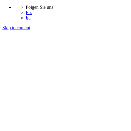
Folgen Sie uns
Fb.
Ig.
Skip to content
START
UNTERNEHMEN
PROJEKTE
KONTAKT