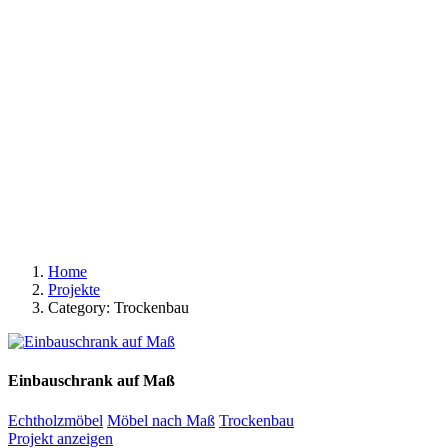
START
UNTERNEHMEN
PROJEKTE
KONTAKT
© 2020 exklusivformat. Design by
doric4design
.
Impressum
Datenschutz und Cookies
Folgen Sie uns
Fb.
Ig.
ANFRAGE
Home
Projekte
Category: Trockenbau
Einbauschrank auf Maß
Echtholzmöbel
Möbel nach Maß
Trockenbau
Projekt anzeigen