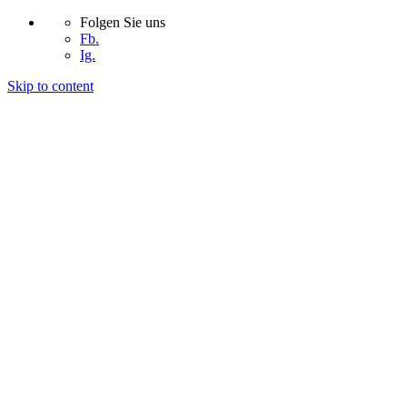
Folgen Sie uns
Fb.
Ig.
Skip to content
START
UNTERNEHMEN
PROJEKTE
KONTAKT